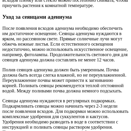
всходов пленку или стекло можно постепенно снимать, чтобы
приучить растения к комнатной температуре.
Уход за сеянцами адениума
После появления всходов адениума необходимо обеспечить
им достаточное освещение. Сеянцы адениума нуждаются в
ярком, но рассеянном свете. Прямые солнечные лучи могут
обжечь нежные листья. Если естественного освещения
недостаточно, можно использовать искусственное освещение,
например, фитолампы. Продолжительность светового дня для
сеянцев адениума должна составлять не менее 12 часов.
Полив сеянцев адениума должен быть умеренным. Почва
должна быть всегда слегка влажной, но не переувлажненной.
Переувлажнение почвы может привести к загниванию
корней. Поливать сеянцы рекомендуется теплой отстоянной
водой. Между поливами почва должна немного подсыхать.
Сеянцы адениума нуждаются в регулярных подкормках.
Подкармливать сеянцы можно начинать через 2-3 недели
после появления всходов. Для подкормки можно использовать
комплексные удобрения для суккулентов и кактусов.
Удобрения необходимо разводить в воде в соответствии с
инструкцией и поливать сеянцы раствором удобрения.