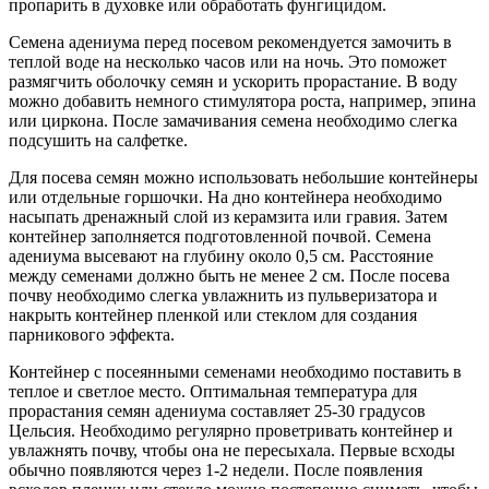
пропарить в духовке или обработать фунгицидом.
Семена адениума перед посевом рекомендуется замочить в
теплой воде на несколько часов или на ночь. Это поможет
размягчить оболочку семян и ускорить прорастание. В воду
можно добавить немного стимулятора роста, например, эпина
или циркона. После замачивания семена необходимо слегка
подсушить на салфетке.
Для посева семян можно использовать небольшие контейнеры
или отдельные горшочки. На дно контейнера необходимо
насыпать дренажный слой из керамзита или гравия. Затем
контейнер заполняется подготовленной почвой. Семена
адениума высевают на глубину около 0,5 см. Расстояние
между семенами должно быть не менее 2 см. После посева
почву необходимо слегка увлажнить из пульверизатора и
накрыть контейнер пленкой или стеклом для создания
парникового эффекта.
Контейнер с посеянными семенами необходимо поставить в
теплое и светлое место. Оптимальная температура для
прорастания семян адениума составляет 25-30 градусов
Цельсия. Необходимо регулярно проветривать контейнер и
увлажнять почву, чтобы она не пересыхала. Первые всходы
обычно появляются через 1-2 недели. После появления