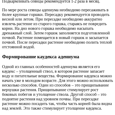
Подкармливать сеянцы рекомендуется 1-2 раза в месяц.
По мере роста сеянцы адениума необходимо пересаживать в
более крупные горшки. Пересадку рекомендуется проводить
весной или летом. При пересадке необходимо аккуратно
извлечь растение из старого горшка, стараясь не повредить
корни. На дно нового горшка необходимо насыпать
дренажный слой. Затем горшок заполняется подготовленной
почвой. Растение помещается в новый горшок и засыпается
почвой. После пересадки растение необходимо полить теплой
отстоянной водой.
Формирование каудекса адениума
Одной из главных особенностей адениума является его
каудекс – утолщенный ствол, в котором растение запасает
воду и питательные вещества. Формирование каудекса можно
начать уже в молодом возрасте. Для этого можно использовать
несколько способов. Один из способов – это прищипывание
верхушки растения. Прищипывание стимулирует рост
боковых побегов и утолщение ствола. Другой способ – это
поднятие растения над уровнем почвы. При пересадке
растение можно посадить так, чтобы часть корней была видна
над землей. Это также стимулирует утолщение каудекса.