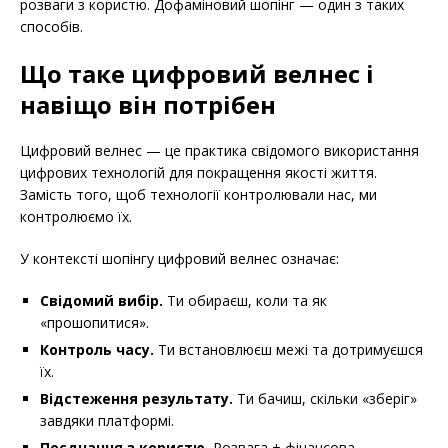
розваги з користю. Дофаміновий шопінг — один з таких
способів.
Що таке цифровий велнес і
навіщо він потрібен
Цифровий велнес — це практика свідомого використання
цифрових технологій для покращення якості життя.
Замість того, щоб технології контролювали нас, ми
контролюємо їх.
У контексті шопінгу цифровий велнес означає:
Свідомий вибір.
Ти обираєш, коли та як
«прошопитися».
Контроль часу.
Ти встановлюєш межі та дотримуєшся
їх.
Відстеження результату.
Ти бачиш, скільки «зберіг»
завдяки платформі.
Поєднання з користю.
Розвага + фінансова