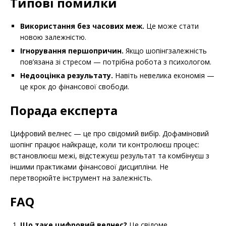
Типові помилки
Використання без часових меж.
Це може стати
новою залежністю.
Ігнорування першопричин.
Якщо шопінгзалежність
пов’язана зі стресом — потрібна робота з психологом.
Недооцінка результату.
Навіть невелика економія —
це крок до фінансової свободи.
Порада експерта
Цифровий велнес — це про свідомий вибір. Дофаміновий
шопінг працює найкраще, коли ти контролюєш процес:
встановлюєш межі, відстежуєш результат та комбінуєш з
іншими практиками фінансової дисципліни. Не
перетворюйте інструмент на залежність.
FAQ
Що таке цифровий велнес?
Це свідоме