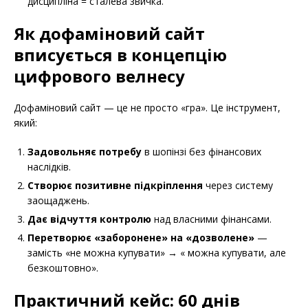
дисципліна = сталева звичка.
Як дофаміновий сайт
вписується в концепцію
цифрового велнесу
Дофаміновий сайт — це не просто «гра». Це інструмент,
який:
Задовольняє потребу
в шопінзі без фінансових
наслідків.
Створює позитивне підкріплення
через систему
заощаджень.
Дає відчуття контролю
над власними фінансами.
Перетворює «заборонене» на «дозволене»
—
замість «не можна купувати» → « можна купувати, але
безкоштовно».
Практичний кейс: 60 днів