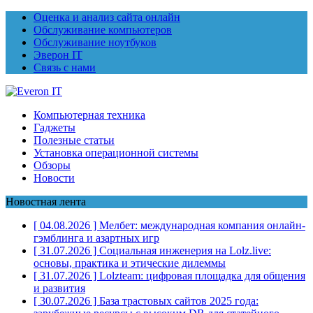
Оценка и анализ сайта онлайн
Обслуживание компьютеров
Обслуживание ноутбуков
Эверон IT
Связь с нами
Компьютерная техника
Гаджеты
Полезные статьи
Установка операционной системы
Обзоры
Новости
Новостная лента
[ 04.08.2026 ]
Мелбет: международная компания онлайн-
гэмблинга и азартных игр
[ 31.07.2026 ]
Социальная инженерия на Lolz.live:
основы, практика и этические дилеммы
[ 31.07.2026 ]
Lolzteam: цифровая площадка для общения
и развития
[ 30.07.2026 ]
База трастовых сайтов 2025 года: