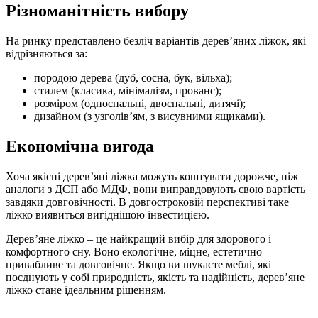
Різноманітність вибору
На ринку представлено безліч варіантів дерев’яних ліжок, які
відрізняються за:
породою дерева (дуб, сосна, бук, вільха);
стилем (класика, мінімалізм, прованс);
розміром (односпальні, двоспальні, дитячі);
дизайном (з узголів’ям, з висувними ящиками).
Економічна вигода
Хоча якісні дерев’яні ліжка можуть коштувати дорожче, ніж
аналоги з ДСП або МДФ, вони виправдовують свою вартість
завдяки довговічності. В довгостроковій перспективі таке
ліжко виявиться вигіднішою інвестицією.
Дерев’яне ліжко – це найкращий вибір для здорового і
комфортного сну. Воно екологічне, міцне, естетично
привабливе та довговічне. Якщо ви шукаєте меблі, які
поєднують у собі природність, якість та надійність, дерев’яне
ліжко стане ідеальним рішенням.