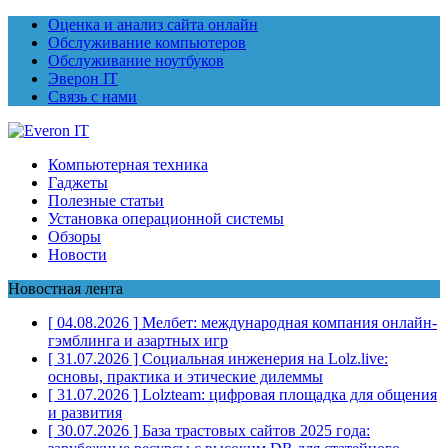
Оценка и анализ сайта онлайн
Обслуживание компьютеров
Обслуживание ноутбуков
Эверон IT
Связь с нами
Компьютерная техника
Гаджеты
Полезные статьи
Установка операционной системы
Обзоры
Новости
Новостная лента
[ 04.08.2026 ]
Мелбет: международная компания онлайн-
гэмблинга и азартных игр
[ 31.07.2026 ]
Социальная инженерия на Lolz.live:
основы, практика и этические дилеммы
[ 31.07.2026 ]
Lolzteam: цифровая площадка для общения
и развития
[ 30.07.2026 ]
База трастовых сайтов 2025 года: