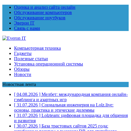
Оценка и анализ сайта онлайн
Обслуживание компьютеров
Обслуживание ноутбуков
Эверон IT
Связь с нами
Компьютерная техника
Гаджеты
Полезные статьи
Установка операционной системы
Обзоры
Новости
Новостная лента
[ 04.08.2026 ]
Мелбет: международная компания онлайн-
гэмблинга и азартных игр
[ 31.07.2026 ]
Социальная инженерия на Lolz.live:
основы, практика и этические дилеммы
[ 31.07.2026 ]
Lolzteam: цифровая площадка для общения
и развития
[ 30.07.2026 ]
База трастовых сайтов 2025 года: