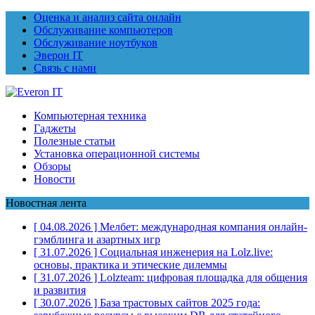
Оценка и анализ сайта онлайн
Обслуживание компьютеров
Обслуживание ноутбуков
Эверон IT
Связь с нами
Компьютерная техника
Гаджеты
Полезные статьи
Установка операционной системы
Обзоры
Новости
Новостная лента
[ 04.08.2026 ]
Мелбет: международная компания онлайн-
гэмблинга и азартных игр
[ 31.07.2026 ]
Социальная инженерия на Lolz.live:
основы, практика и этические дилеммы
[ 31.07.2026 ]
Lolzteam: цифровая площадка для общения
и развития
[ 30.07.2026 ]
База трастовых сайтов 2025 года: