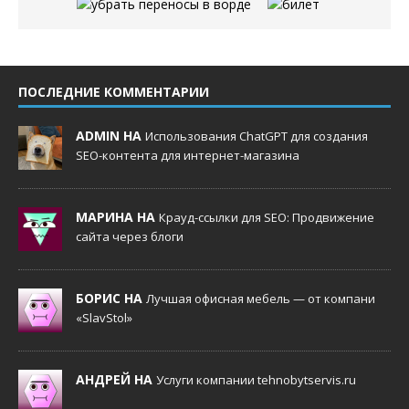
ПОСЛЕДНИЕ КОММЕНТАРИИ
ADMIN НА
Использования ChatGPT для создания
SEO-контента для интернет-магазина
МАРИНА НА
Крауд-ссылки для SEO: Продвижение
сайта через блоги
БОРИС НА
Лучшая офисная мебель — от компани
«SlavStol»
АНДРЕЙ НА
Услуги компании tehnobytservis.ru