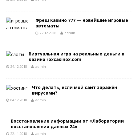
Фреш Казино 777 — новейшие игровые
автоматы
27.12.2018
admin
Виртуальная игра на реальные деньги в
казино roxcasinox.com
24.12.2018
admin
Что делать, если мой сайт заражён
вирусами?
04.12.2018
admin
Восстановление информации от «Лаборатории
восстановления данных 24»
22.11.2018
admin