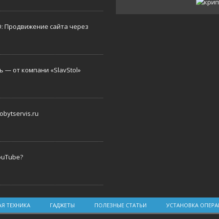
O: Продвижение сайта через
 — от компани «SlavStol»
bytservis.ru
ouTube?
Я ТЕХНИКА
ГАДЖЕТЫ
ПОЛЕЗНЫЕ СТАТЬИ
УСТАНОВКА ОПЕР