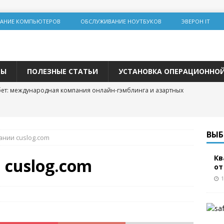
АНИЕ КОМПЬЮТЕРОВ
ОБСЛУЖИВАНИЕ НОУТБУКОВ
ЭВЕРОН IT
ТЫ
ПОЛЕЗНЫЕ СТАТЬИ
УСТАНОВКА ОПЕРАЦИОННО
ет: международная компания онлайн-гэмблинга и азартных
альная инженерия на Lolz.live: основы, практика и этические
ВЫБ
ании cuslog.com
Кв
team: цифровая площадка для общения и развития
 cuslog.com
от
 трастовых сайтов 2025 года: зарубежные ресурсы с высоким
1
о продвижения
р и покупка расходных материалов для принтера: простая