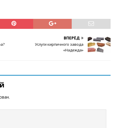
ВПЕРЁД
ра?
Услуги кирпичного завода
«Надежда»
ий
ован.