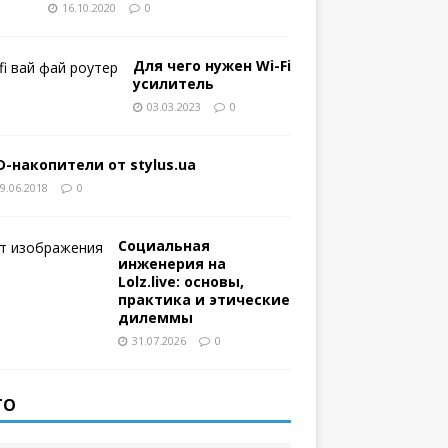
16.10.2020
0
Для чего нужен Wi-Fi
усилитель
03.03.2023
0
D-накопители от stylus.ua
9.06.2018
0
Социальная
инженерия на
Lolz.live: основы,
практика и этические
дилеммы
31.07.2026
0
ТО