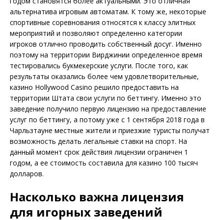
годом становятся более актуальными. Это отличная
альтернатива игровым автоматам. К тому же, некоторые
спортивные соревнования относятся к классу элитных
мероприятий и позволяют определенно категории
игроков отлично проводить собственный досуг. Именно
поэтому на территории Вирджинии определенное время
тестировались букмекерские услуги. После того, как
результаты оказались более чем удовлетворительные,
казино Hollywood Casino решило предоставить на
территории Штата свои услуги по беттингу. Именно это
заведение получило первую лицензию на предоставление
услуг по беттингу, а потому уже с 1 сентября 2018 года в
Чарльзтауне местные жители и приезжие туристы получат
возможность делать легальные ставки на спорт. На
данный момент срок действия лицензии ограничен 1
годом, а ее стоимость составила для казино 100 тысяч
долларов.
Насколько важна лицензия
для игорных заведений