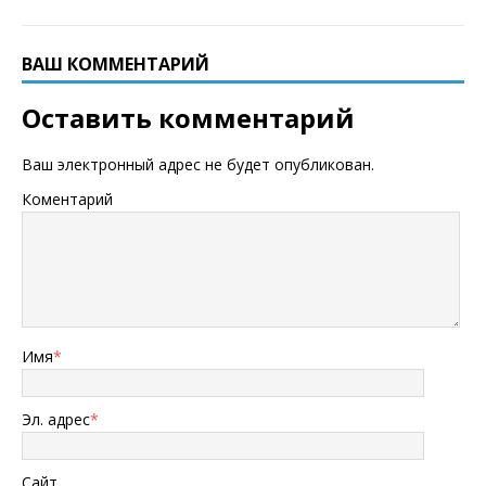
ВАШ КОММЕНТАРИЙ
Оставить комментарий
Ваш электронный адрес не будет опубликован.
Коментарий
Имя
*
Эл. адрес
*
Сайт