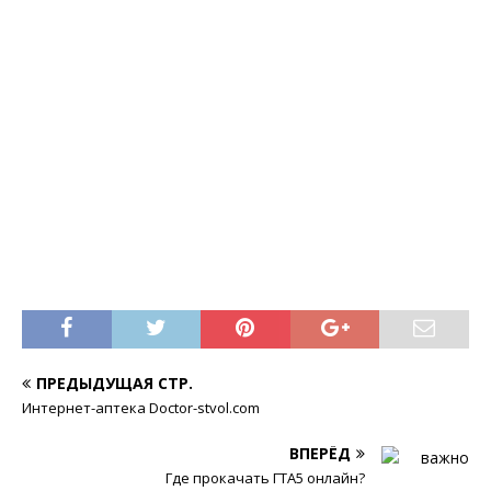
ПРЕДЫДУЩАЯ СТР.
Интернет-аптека Doctor-stvol.com
ВПЕРЁД
Где прокачать ГТА5 онлайн?