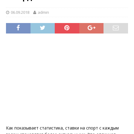
06.09.2018
admin
Как показывает статистика, ставки на спорт с каждым