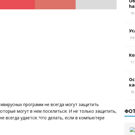
Об
ha
19
Ус
04
Ко
11
Ос
ка
18
тивирусных программ не всегда могут защитить
ФО
оторые могут в нем поселиться. И не только защитить,
е всегда удается. Что делать, если в компьютере