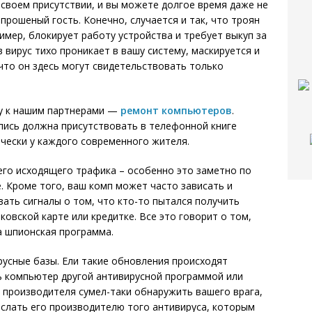
своем присутствии, и вы можете долгое время даже не
епрошеный гость. Конечно, случается и так, что троян
ример, блокирует работу устройства и требует выкуп за
 вирус тихо проникает в вашу систему, маскируется и
 что он здесь могут свидетельствовать только
у к нашим партнерами —
ремонт компьютеров
.
ись должна присутствовать в телефонной книге
чески у каждого современного жителя.
го исходящего трафика – особенно это заметно по
. Кроме того, ваш комп может часто зависать и
вать сигналы о том, что кто-то пытался получить
овской карте или кредитке. Все это говорит о том,
а шпионская программа.
усные базы. Ели такие обновления происходят
ь компьютер другой антивирусной программой или
о производителя сумел-таки обнаружить вашего врага,
тослать его производителю того антивируса, которым