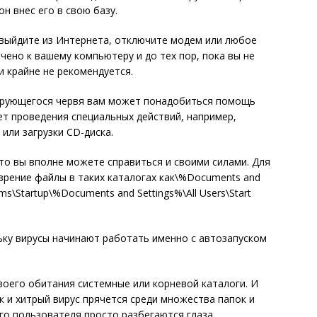
н внес его в свою базу.
, выйдите из Интернета, отключите модем или любое
чено к вашему компьютеру и до тех пор, пока вы не
 крайне не рекомендуется.
ирующегося червя вам может понадобиться помощь
ет проведения специальных действий, например,
или загрузки CD-диска.
 то вы вполне можете справиться и своими силами. Для
рение файлы в таких каталогах как\%Documents and
s\Startup\%Documents and Settings%\All Users\Start
ьку вирусы начинают работать именно с автозапуском
оего обитания системные или корневой каталоги. И
ак и хитрый вирус прячется среди множества папок и
го пользователя просто разбегаются глаза.