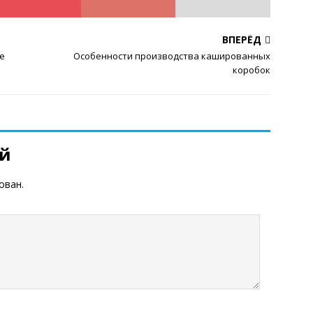
ВПЕРЁД
e
Особенности производства кашированных
коробок
ий
ован.