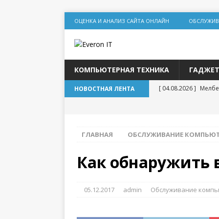
ОЦЕНКА И АНАЛИЗ САЙТА ОНЛАЙН
ОБСЛУЖИВ
КОМПЬЮТЕРНАЯ ТЕХНИКА
ГАДЖЕ
[ 04.08.2026 ]
Мелбе
НОВОСТНАЯ ЛЕНТА
игр
[ 31.07.2026 ]
Социал
ГЛАВНАЯ
ОБСЛУЖИВАНИЕ КОМПЬЮ
дилеммы
[ 31.07.2026 ]
Lolzt
Как обнаружить 
[ 30.07.2026 ]
База т
для статейного про
05.12.2017
admin
Обслуживание комп
[ 20.07.2026 ]
Выбор