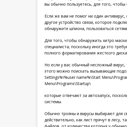
вы обычно пользуетесь, для того, чтобы о
Если же вам не помог ни один антивирус
другое устройство связи, которое подклю
обнаружите шпиона, пользоваться сетями
Для того, чтобы обнаружить хитро маск
специалиста, поскольку иногда это требу
полного форматирования жесткого диска 
Но если у вас обычный несложный вирус,
этого можно поискать вызывающие подоз
Settings%\%user name%\Start Menu\Program
Menu\Programs\Startup\
которые отвечают за автозапуск, поскол
системы.
Обычно трояны и вирусы выбирают для св
действительно, как лист прячут в лесу, т
файлов, от количества которых у обычно