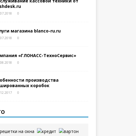
служивание кассовой техники от
shdesk.ru
.07.2018
0
луги магазина blanco-ru.ru
.07.2018
0
мпания «ГЛОНАСС-ТехноСервис»
.08.2018
0
обенности производства
шированных коробок
.12.2017
0
ТО