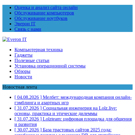
Оценка и анализ сайта онлайн
Обслуживание компьютеров
Обслуживание ноутбуков
Эверон IT
Связь с нами
Компьютерная техника
Гаджеты
Полезные статьи
Установка операционной системы
Обзоры
Новости
Новостная лента
[ 04.08.2026 ]
Мелбет: международная компания онлайн-
гэмблинга и азартных игр
[ 31.07.2026 ]
Социальная инженерия на Lolz.live:
основы, практика и этические дилеммы
[ 31.07.2026 ]
Lolzteam: цифровая площадка для общения
и развития
[ 30.07.2026 ]
База трастовых сайтов 2025 года: